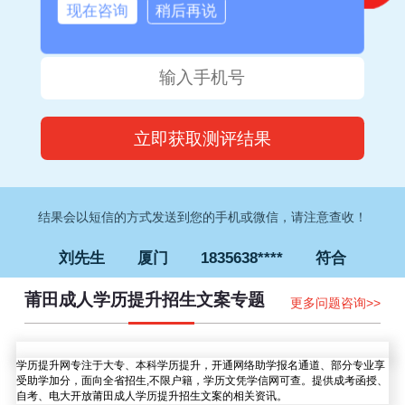
现在咨询
稍后再说
钟女士
厦门
1832373****
符合
李先生
福州
1826052****
符合
王女士
泉州
1828035****
符合
林先生
漳州
1837613****
符合
马女士
福州
1826528****
符合
结果会以短信的方式发送到您的手机或微信，请注意查收！
刘先生
厦门
1835638****
符合
赵先生
厦门
1838567****
符合
莆田成人学历提升招生文案专题
更多问题咨询>>
孙女士
南平
1827645****
符合
钟女士
厦门
1832373****
符合
学历提升网专注于大专、本科学历提升，开通网络助学报名通道、部分专业享
李先生
福州
1826052****
符合
受助学加分，面向全省招生,不限户籍，学历文凭学信网可查。提供成考函授、
自考、电大开放莆田成人学历提升招生文案的相关资讯。
王女士
泉州
1828035****
符合