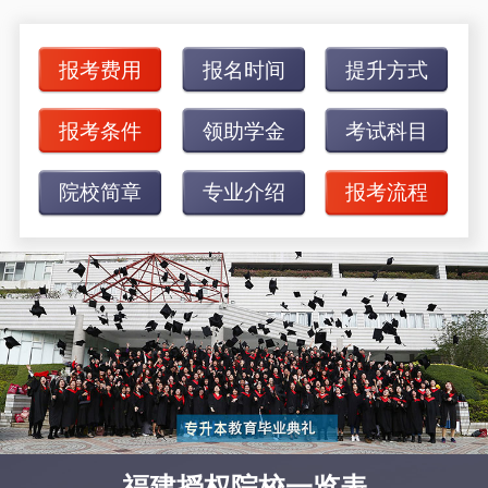
报考费用
报名时间
提升方式
报考条件
领助学金
考试科目
院校简章
专业介绍
报考流程
福建授权院校一览表