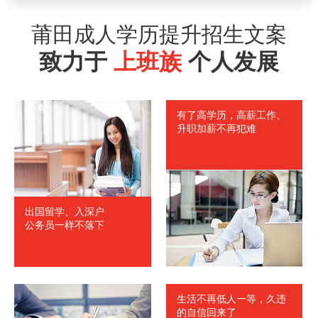
林先生
漳州
1837613****
符合
莆田成人学历提升招生文案
马女士
福州
1826528****
符合
致力于
上班族
个人发展
刘先生
厦门
1835638****
符合
赵先生
厦门
1838567****
符合
有了高学历，高薪工作、
孙女士
南平
1827645****
符合
升职加薪不再犯难
出国留学、入深户
公务员一样不落下
生活不再低人一等，久违
的自信回来了