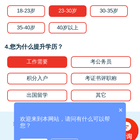
18-23岁
23-30岁
30-35岁
35-40岁
40岁以上
4.您为什么提升学历？
工作需要
考公务员
积分入户
考证书评职称
出国留学
其它
×
欢迎来到本网站，请问有什么可以帮
测试结果将发送到您的手机或微信，请确保填写的准确性！
您？
为了您的权益，您的隐私将被严格保密。