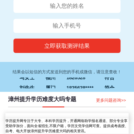
钟女士
厦门
1832373****
符合
李先生
福州
1826052****
符合
王女士
泉州
1828035****
符合
林先生
漳州
1837613****
符合
马女士
福州
1826528****
符合
结果会以短信的方式发送到您的手机或微信，请注意查收！
刘先生
厦门
1835638****
符合
赵先生
厦门
1838567****
符合
漳州提升学历难度大吗专题
更多问题咨询>>
孙女士
南平
1827645****
符合
钟女士
厦门
1832373****
符合
学历提升网专注于大专、本科学历提升，开通网络助学报名通道、部分专业享
李先生
福州
1826052****
符合
受助学加分，面向全省招生,不限户籍，学历文凭学信网可查。提供成考函授、
自考、电大开放漳州提升学历难度大吗的相关资讯。
王女士
泉州
1828035****
符合