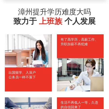
林先生
漳州
1837613****
符合
漳州提升学历难度大吗
马女士
福州
1826528****
符合
致力于
上班族
个人发展
刘先生
厦门
1835638****
符合
赵先生
厦门
1838567****
符合
有了高学历，高薪工作、
孙女士
南平
1827645****
符合
升职加薪不再犯难
出国留学、入深户
公务员一样不落下
生活不再低人一等，久违
的自信回来了