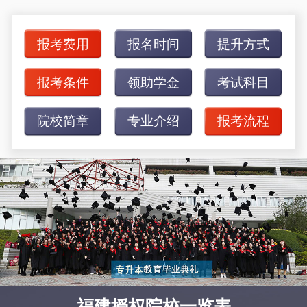
报考费用
报名时间
提升方式
报考条件
领助学金
考试科目
院校简章
专业介绍
报考流程
福建授权院校一览表