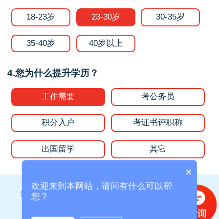
18-23岁
23-30岁
30-35岁
35-40岁
40岁以上
4.您为什么提升学历？
工作需要
考公务员
积分入户
考证书评职称
出国留学
其它
×
欢迎来到本网站，请问有什么可以帮
测试结果将发送到您的手机或微信，请确保填写的准确性！
您？
为了您的权益，您的隐私将被严格保密。