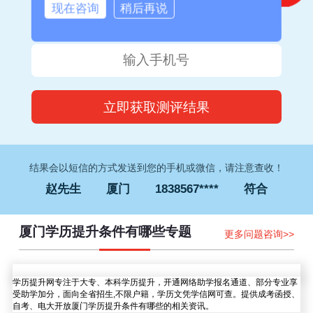
现在咨询
稍后再说
钟女士
厦门
1832373****
符合
李先生
福州
1826052****
符合
王女士
泉州
1828035****
符合
林先生
漳州
1837613****
符合
马女士
福州
1826528****
符合
刘先生
厦门
1835638****
符合
结果会以短信的方式发送到您的手机或微信，请注意查收！
赵先生
厦门
1838567****
符合
孙女士
南平
1827645****
符合
厦门学历提升条件有哪些专题
更多问题咨询>>
钟女士
厦门
1832373****
符合
李先生
福州
1826052****
符合
学历提升网专注于大专、本科学历提升，开通网络助学报名通道、部分专业享
王女士
泉州
1828035****
符合
受助学加分，面向全省招生,不限户籍，学历文凭学信网可查。提供成考函授、
自考、电大开放厦门学历提升条件有哪些的相关资讯。
林先生
漳州
1837613****
符合