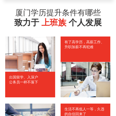
马女士
福州
1826528****
符合
厦门学历提升条件有哪些
刘先生
厦门
1835638****
符合
致力于
上班族
个人发展
赵先生
厦门
1838567****
符合
孙女士
南平
1827645****
符合
有了高学历，高薪工作、
升职加薪不再犯难
出国留学、入深户
公务员一样不落下
生活不再低人一等，久违
的自信回来了