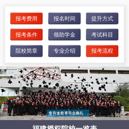
报考费用
报名时间
提升方式
报考条件
领助学金
考试科目
院校简章
专业介绍
报考流程
福建授权院校一览表