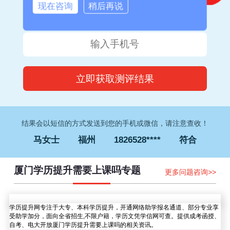
现在咨询
稍后再说
钟女士
厦门
1832373****
符合
李先生
福州
1826052****
符合
王女士
泉州
1828035****
符合
林先生
漳州
1837613****
符合
结果会以短信的方式发送到您的手机或微信，请注意查收！
马女士
福州
1826528****
符合
刘先生
厦门
1835638****
符合
厦门学历提升需要上课吗专题
赵先生
厦门
1838567****
符合
更多问题咨询>>
孙女士
南平
1827645****
符合
钟女士
厦门
1832373****
符合
学历提升网专注于大专、本科学历提升，开通网络助学报名通道、部分专业享
受助学加分，面向全省招生,不限户籍，学历文凭学信网可查。提供成考函授、
李先生
福州
1826052****
符合
自考、电大开放厦门学历提升需要上课吗的相关资讯。