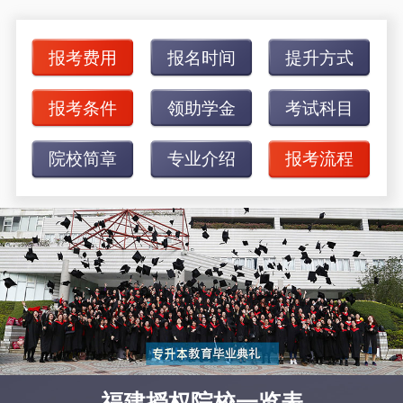
报考费用
报名时间
提升方式
报考条件
领助学金
考试科目
院校简章
专业介绍
报考流程
福建授权院校一览表