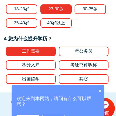
18-23岁
23-30岁
30-35岁
35-40岁
40岁以上
4.您为什么提升学历？
工作需要
考公务员
积分入户
考证书评职称
出国留学
其它
×
欢迎来到本网站，请问有什么可以帮
测试结果将发送到您的手机或微信，请确保填写的准确性！
您？
为了您的权益，您的隐私将被严格保密。