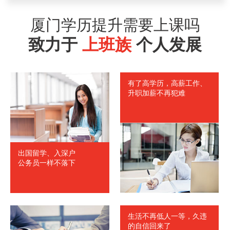
王女士
泉州
1828035****
符合
厦门学历提升需要上课吗
林先生
漳州
1837613****
符合
致力于
上班族
个人发展
马女士
福州
1826528****
符合
刘先生
厦门
1835638****
符合
赵先生
厦门
1838567****
符合
有了高学历，高薪工作、
升职加薪不再犯难
孙女士
南平
1827645****
符合
出国留学、入深户
公务员一样不落下
生活不再低人一等，久违
的自信回来了