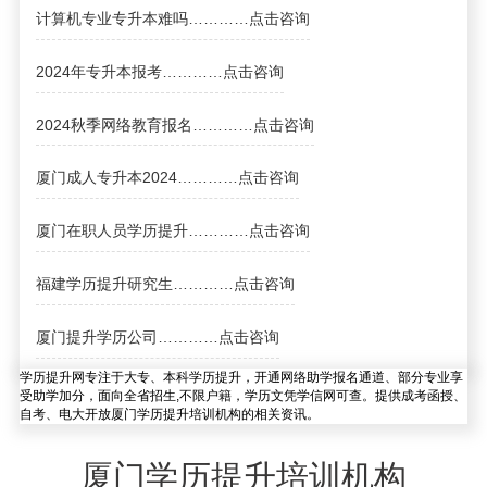
计算机专业专升本难吗
…………
点击咨询
林先生
漳州
1837613****
符合
2024年专升本报考
…………
点击咨询
马女士
福州
1826528****
符合
刘先生
厦门
1835638****
符合
2024秋季网络教育报名
…………
点击咨询
赵先生
厦门
1838567****
符合
厦门成人专升本2024
…………
点击咨询
孙女士
南平
1827645****
符合
厦门在职人员学历提升
…………
点击咨询
福建学历提升研究生
…………
点击咨询
厦门提升学历公司
…………
点击咨询
学历提升网专注于大专、本科学历提升，开通网络助学报名通道、部分专业享
受助学加分，面向全省招生,不限户籍，学历文凭学信网可查。提供成考函授、
自考、电大开放厦门学历提升培训机构的相关资讯。
厦门学历提升培训机构