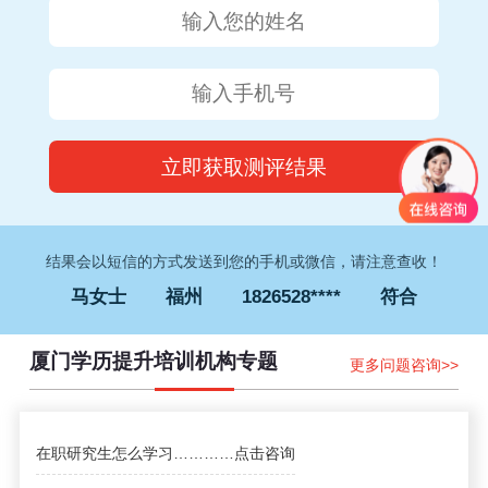
钟女士
厦门
1832373****
符合
李先生
福州
1826052****
符合
王女士
泉州
1828035****
符合
林先生
漳州
1837613****
符合
马女士
福州
1826528****
符合
结果会以短信的方式发送到您的手机或微信，请注意查收！
刘先生
厦门
1835638****
符合
赵先生
厦门
1838567****
符合
厦门学历提升培训机构专题
更多问题咨询>>
孙女士
南平
1827645****
符合
钟女士
厦门
1832373****
符合
李先生
福州
1826052****
符合
在职研究生怎么学习
…………
点击咨询
王女士
泉州
1828035****
符合