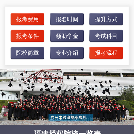
报考费用
报名时间
提升方式
报考条件
领助学金
考试科目
院校简章
专业介绍
报考流程
福建授权院校一览表